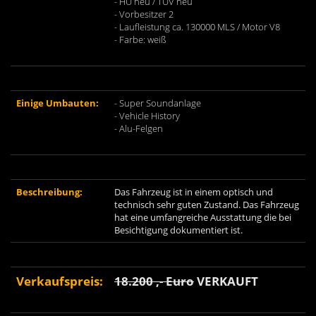
- HU neu / TÜV neu
- Vorbesitzer 2
- Laufleistung ca. 130000 MLS / Motor V8
- Farbe: weiß
Einige Umbauten:
- Super Soundanlage
- Vehicle History
- Alu-Felgen
Beschreibung:
Das Fahrzeug ist in einem optisch und
technisch sehr guten Zustand. Das Fahrzeug
hat eine umfangreiche Ausstattung die bei
Besichtigung dokumentiert ist.
Verkaufspreis:
18.200 ,- Euro
VERKAUFT