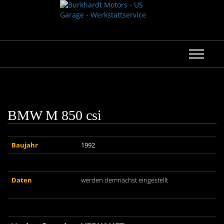
Hauptna
ein-/au
BMW M 850 csi
Baujahr
1992
Daten
werden demnächst eingestellt